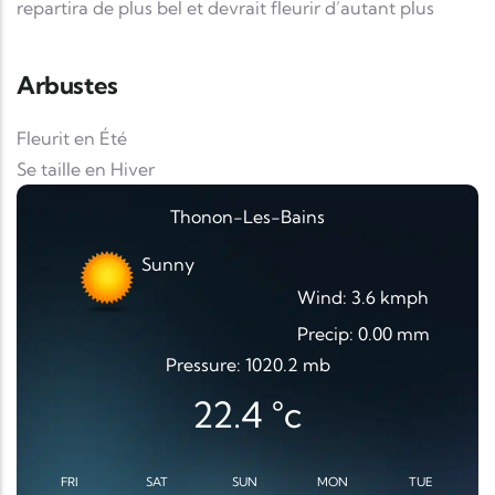
repartira de plus bel et devrait fleurir d’autant plus
Arbustes
Fleurit en Été
Se taille en Hiver
Thonon-Les-Bains
Sunny
Wind: 3.6 kmph
Precip: 0.00 mm
Pressure: 1020.2 mb
22.4
°c
FRI
SAT
SUN
MON
TUE