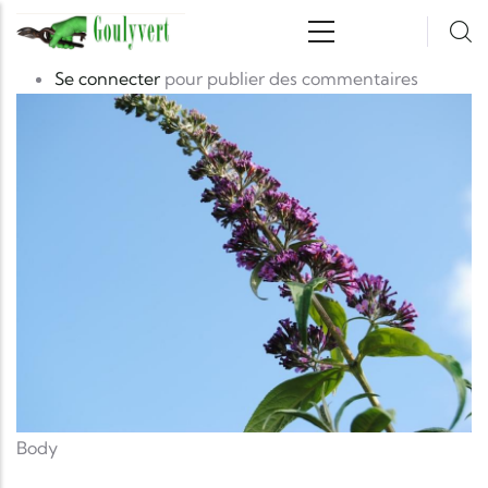
Aller au contenu principal
photo
Image
Se connecter
pour publier des commentaires
Body