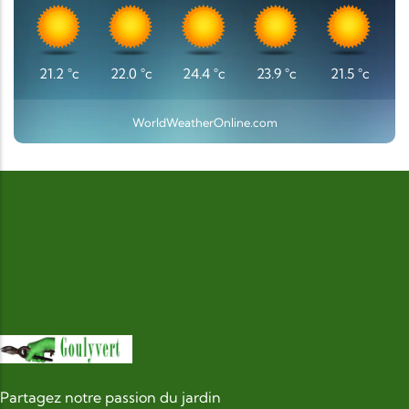
21.2
°c
22.0
°c
24.4
°c
23.9
°c
21.5
°c
WorldWeatherOnline.com
Partagez notre passion du jardin