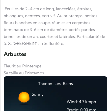
Feuilles de 2-4 cm de long, lancéolées, étroites,
oblongues, dentées, vert vif. Au printemps, petites
fleurs blanches en coupe, réunies en corymbes
terminaux de 3-6 cm de diamètre, portés par des
brindilles de un an, courtes et latérales. Particularité de
S. X. 'GREFSHEIM' : Très florifère.
Arbustes
Fleurit au Printemps
Se taille au Printemps
Thonon-Les-Bains
Sunny
Wind: 4.7 kmph
Precip: 0.00 mm