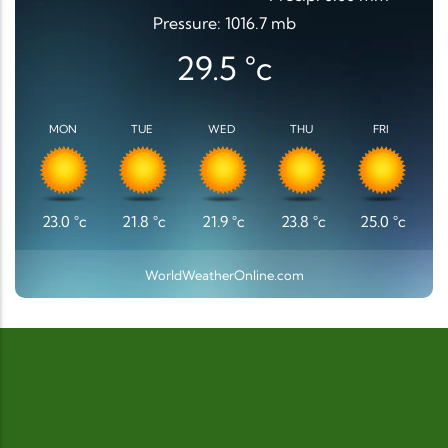
Pressure: 1016.7 mb
29.5
°c
MON
TUE
WED
THU
FRI
23.0
°c
21.8
°c
21.9
°c
23.8
°c
25.0
°c
WorldWeatherOnline.com