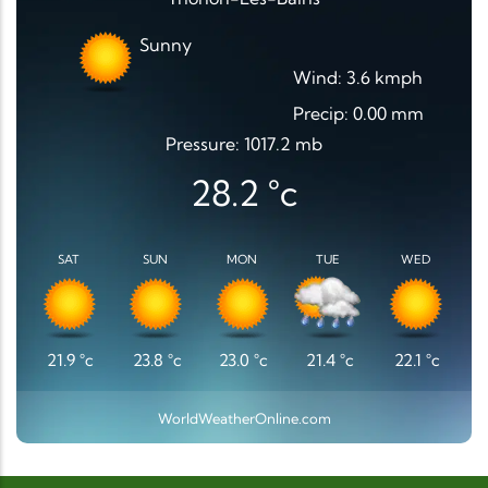
Sunny
Wind: 3.6 kmph
Precip: 0.00 mm
Pressure: 1017.2 mb
28.2
°c
SAT
SUN
MON
TUE
WED
21.9
°c
23.8
°c
23.0
°c
21.4
°c
22.1
°c
WorldWeatherOnline.com