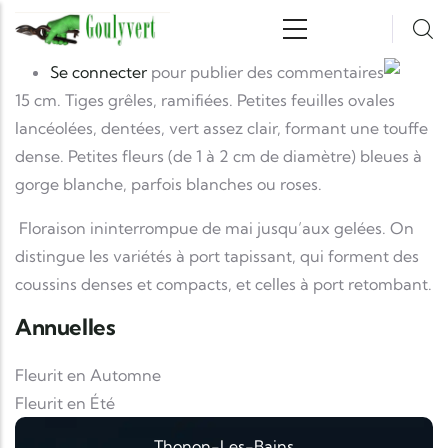
Aller au contenu principal
photo
Image
Se connecter
pour publier des commentaires
15 cm. Tiges grêles, ramifiées. Petites feuilles ovales
lancéolées, dentées, vert assez clair, formant une touffe
dense. Petites fleurs (de 1 à 2 cm de diamètre) bleues à
gorge blanche, parfois blanches ou roses.
Floraison ininterrompue de mai jusqu’aux gelées. On
distingue les variétés à port tapissant, qui forment des
coussins denses et compacts, et celles à port retombant.
Annuelles
Fleurit en Automne
Fleurit en Été
Thonon-Les-Bains