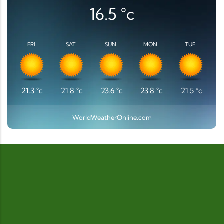
16.5
°c
FRI
SAT
SUN
MON
TUE
21.3
°c
21.8
°c
23.6
°c
23.8
°c
21.5
°c
WorldWeatherOnline.com