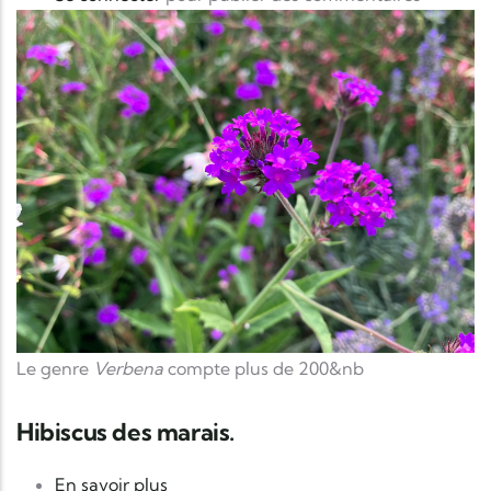
Le genre
Verbena
compte plus de 200&nb
Hibiscus des marais.
sur Hibiscus des marais.
En savoir plus