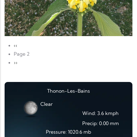
Pagination
Page précédente
‹‹
Page 2
Page suivante
››
Thonon-Les-Bains
Clear
Wind: 3.6 kmph
Precip: 0.00 mm
Pressure: 1020.6 mb