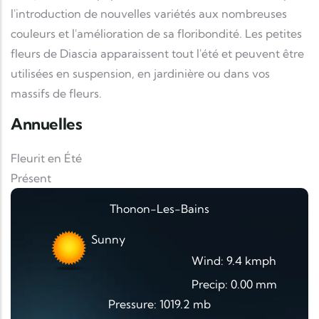
l'introduction de nouvelles variétés aux nombreuses
couleurs et l'amélioration de sa floribondité. Les petites
fleurs de Diascia apparaissent tout l'été et peuvent être
utilisées en suspension, en jardinière ou dans vos
massifs de fleurs.
Annuelles
Fleurit en Été
Présent
Thonon-Les-Bains
Sunny
Wind: 9.4 kmph
Precip: 0.00 mm
Pressure: 1019.2 mb