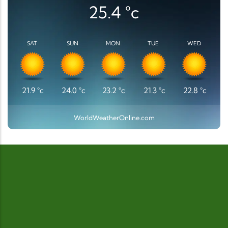
25.4
°c
SAT
SUN
MON
TUE
WED
21.9
°c
24.0
°c
23.2
°c
21.3
°c
22.8
°c
WorldWeatherOnline.com