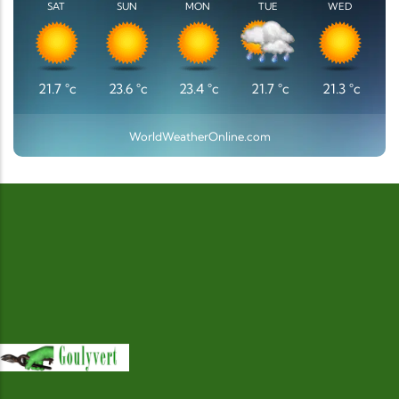
SAT
SUN
MON
TUE
WED
21.7
°c
23.6
°c
23.4
°c
21.7
°c
21.3
°c
WorldWeatherOnline.com