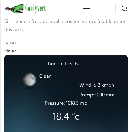
Aller au contenu principal
Si l'hiver est froid et cruel, tiens ton ventre à table et ton
dos au feu
Saison
Hiver
Thonon-Les-Bains
Clear
Wind: 6.8 kmph
Precip: 0.00 mm
Pressure: 1018.5 mb
18.4
°c