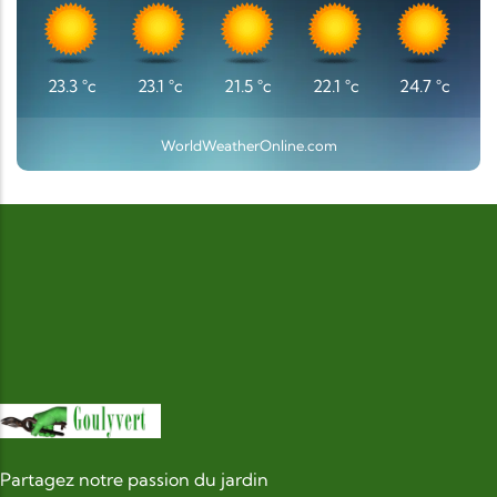
23.3
°c
23.1
°c
21.5
°c
22.1
°c
24.7
°c
WorldWeatherOnline.com
Partagez notre passion du jardin