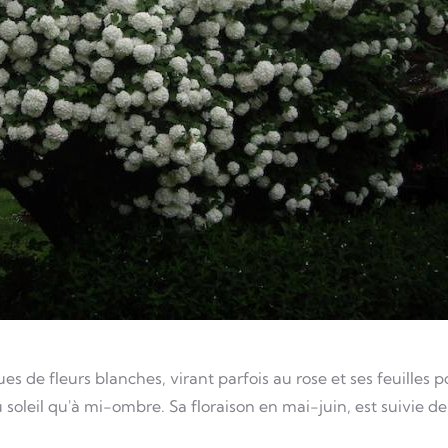
s de fleurs blanches, virant parfois au rose et ses feuilles 
soleil qu'à mi-ombre. Sa floraison en mai-juin, est suivie de