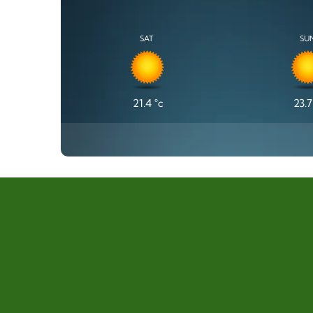
SAT
SU
21.4
°c
23.7