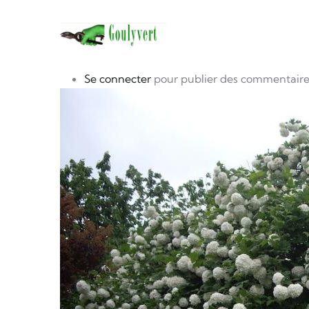
Navigation 
Aller au contenu principal
photo
Image
Se connecter
pour publier des commentaire