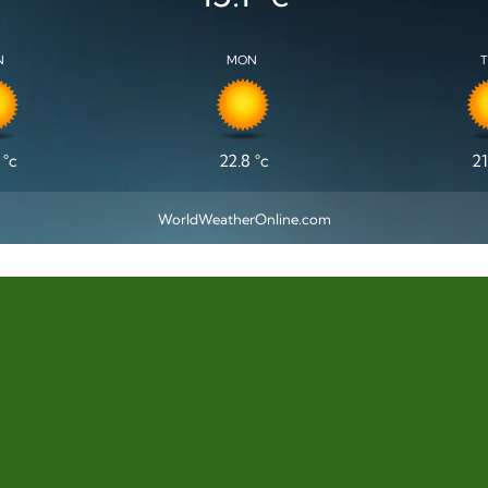
N
MON
°c
22.8
°c
21
WorldWeatherOnline.com