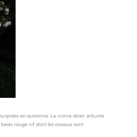
pourprées en automne. La viorne obier, arbuste
 baies rouge vif dont les oiseaux sont