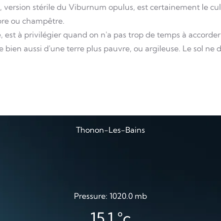
version stérile du Viburnum opulus, est certainement le cul
ibre ou champêtre.
 est à privilégier quand on n'a pas trop de temps à accorder à
e bien aussi d'une terre plus pauvre, ou argileuse. Le sol ne d
Thonon-Les-Bains
Pressure: 1020.0 mb
15.1
°c