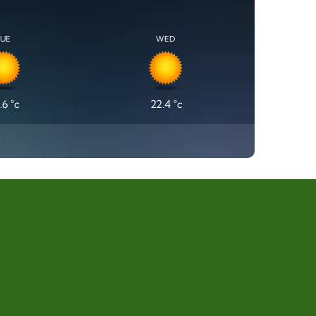
TUE
WED
.6
°c
22.4
°c