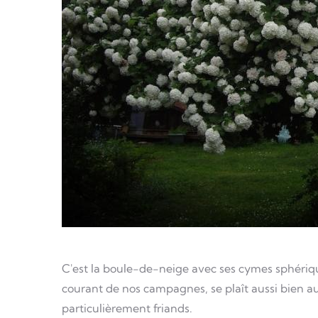
C'est la boule-de-neige avec ses cymes sphérique
courant de nos campagnes, se plaît aussi bien au 
particulièrement friands.