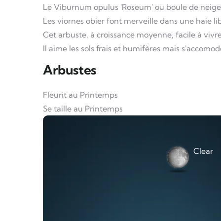
Le Viburnum opulus 'Roseum' ou boule de neige, 
Les viornes obier font merveille dans une haie l
Cet arbuste, à croissance moyenne, facile à vivre,
Il aime les sols frais et humifères mais s'accomod
Arbustes
Fleurit au Printemps
Se taille au Printemps
Clear