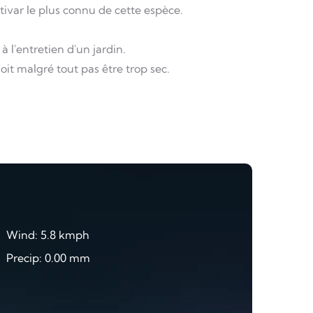
tivar le plus connu de cette espèce.
 l'entretien d'un jardin.
oit malgré tout pas être trop sec.
Wind: 5.8 kmph
Precip: 0.00 mm