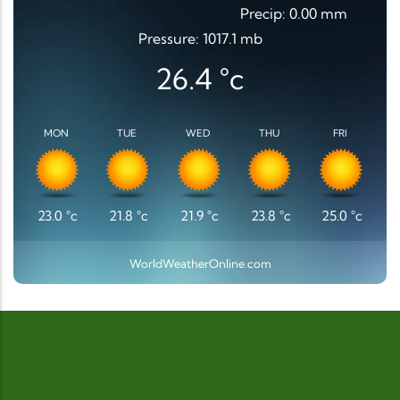
Precip: 0.00 mm
Pressure: 1017.1 mb
26.4
°c
MON
TUE
WED
THU
FRI
23.0
°c
21.8
°c
21.9
°c
23.8
°c
25.0
°c
WorldWeatherOnline.com