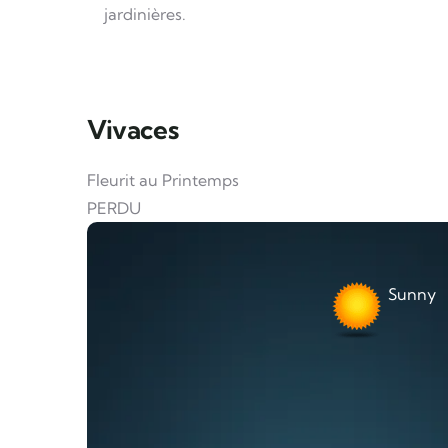
jardinières.
Vivaces
Fleurit au Printemps
PERDU
Sunny