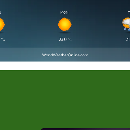
N
MON
°c
23.0
°c
21
WorldWeatherOnline.com