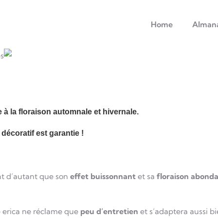
principale
Home
Alman
s
e à la floraison automnale et hivernale.
t décoratif est garantie !
nt d’autant que son
effet buissonnant
et sa
floraison abond
e erica ne réclame que
peu d’entretien
et s’adaptera aussi bi