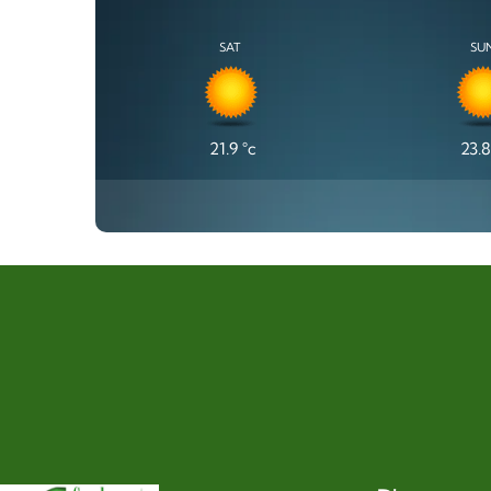
SAT
SU
21.9
°c
23.8