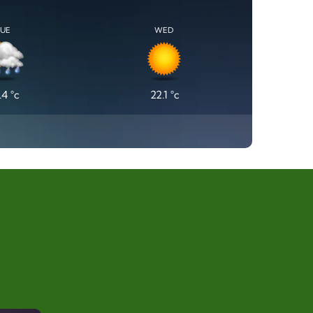
TUE
WED
.4
°c
22.1
°c