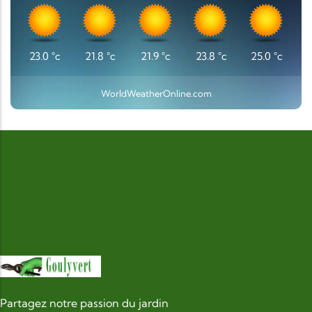
23.0
°c
21.8
°c
21.9
°c
23.8
°c
25.0
°c
WorldWeatherOnline.com
Partagez notre passion du jardin