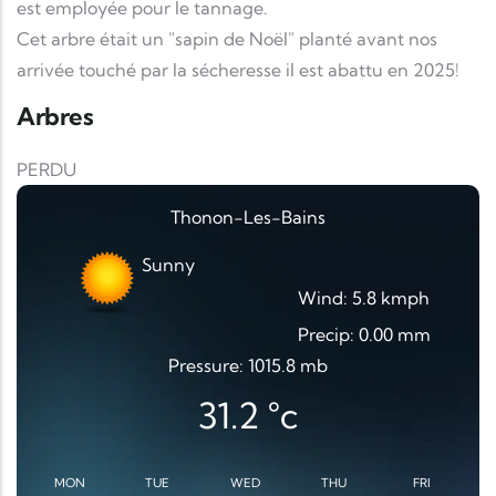
est employée pour le tannage.
Cet arbre était un "sapin de Noël" planté avant nos
arrivée touché par la sécheresse il est abattu en 2025!
Arbres
PERDU
Thonon-Les-Bains
Sunny
Wind: 5.8 kmph
Precip: 0.00 mm
Pressure: 1015.8 mb
31.2
°c
MON
TUE
WED
THU
FRI