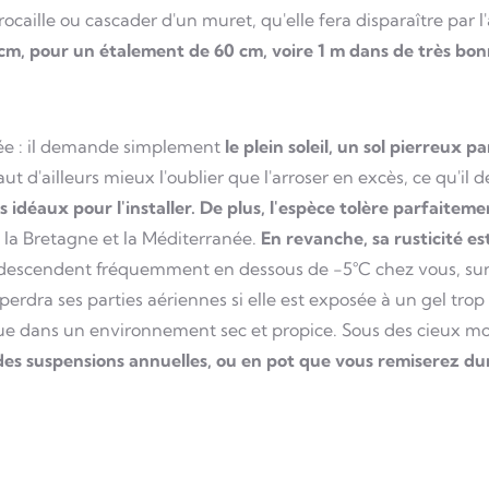
ocaille ou cascader d'un muret, qu'elle fera disparaître par 
 cm, pour un étalement de 60 cm, voire 1 m dans de très bon
sée : il demande simplement
le plein soleil, un sol pierreux p
vaut d'ailleurs mieux l'oublier que l'arroser en excès, ce qu'il d
ts idéaux pour l'installer. De plus, l'espèce tolère parfaite
a Bretagne et la Méditerranée.
En revanche, sa rusticité e
 descendent fréquemment en dessous de -5°C chez vous, surtou
perdra ses parties aériennes si elle est exposée à un gel tr
 que dans un environnement sec et propice. Sous des cieux mo
es suspensions annuelles, ou en pot que vous remiserez dur