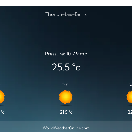
Thonon-Les-Bains
Pressure: 1017.9 mb
25.5
°c
N
TUE
W
°c
21.5
°c
22
WorldWeatherOnline.com