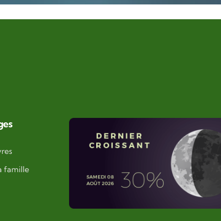
ges
vres
a famille