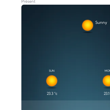
Présent
Sunny
SUN
MO
23.3
°c
23.1