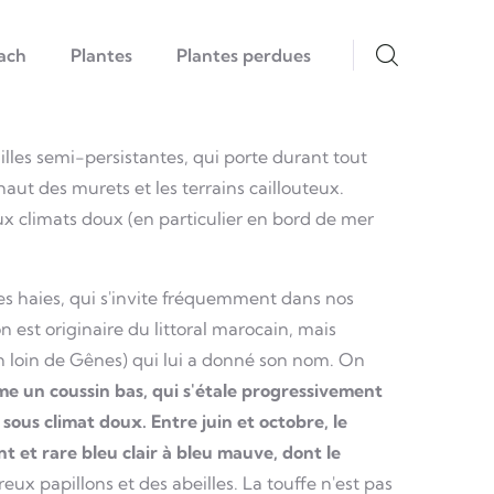
ach
Plantes
Plantes perdues
lles semi-persistantes, qui porte durant tout
haut des murets et les terrains caillouteux.
aux climats doux (en particulier en bord de mer
des haies, qui s'invite fréquemment dans nos
n est originaire du littoral marocain, mais
on loin de Gênes) qui lui a donné son nom. On
rme un coussin bas, qui s'étale progressivement
s sous climat doux.
Entre juin et octobre, le
nt et rare bleu clair à bleu mauve, dont le
eux papillons et des abeilles. La touffe n'est pas