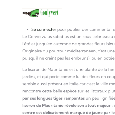
Navigation 
Aller au contenu principal
photo
Image
Se connecter
pour publier des commentaire
Le Convolvulus sabatius est un sous-arbrisseau c
l'été et jusqu'en automne de grandes fleurs bleu m
Originaire du pourtour méditerranéen, c'est une e
puisqu'il ne craint pas les embruns), ou en potée
Le liseron de Mauritanie est une plante de la fa
jardins, et qui porte comme lui des fleurs en coup
semble aussi présent en Italie car c'est la vill
rencontre cette belle espèce sur les littoraux plut
par ses longues tiges rampantes
un peu lignifié
liseron de Mauritanie révèle son atout majeur : i
centre est délicatement marqué de jaune par l