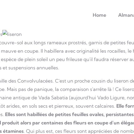
principale
Home
Alman
s
ouvre-sol aux longs rameaux prostrés, garnis de petites feui
auve en coupe. Il habillera avec originalité les rocailles, le 
spèce de plein soleil un peu frileuse qu'il faudra réserver 
s et suspensions annuelles.
mille des Convolvulacées. C'est un proche cousin du liseron 
e. Mais pas de panique, la comparaison s'arrête là ! Ce lisero
e romaine antique de Vada Sabatia (aujourd'hui Vado Ligure, n
ôt arides, en sols secs et pierreux, souvent calcaires.
Elle fo
es.
Elles sont habillées de petites feuilles ovales, persistante
l produit alors par centaines des fleurs en coupe d'un éléga
es étamines
. Qui plus est, ces fleurs sont appréciées de nombr