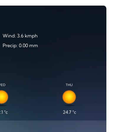
Wind: 3.6 kmph
Precip: 0.00 mm
ED
THU
.1
°c
24.7
°c