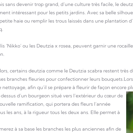
 sans devenir trop grand, d’une culture très facile, le deutzi
ent intéressant pour les petits jardins. Avec sa belle silhoue
etite haie ou remplir les trous laissés dans une plantation d’
q.
lis ‘Nikko’ ou les Deutzia x rosea, peuvent garnir une rocaill
on.
lors, certains deutzia comme le Deutzia scabra restent très dé
er ses branches fleuries pour confectionner leurs bouquets.Lor
e nettoyage, afin qu’il se prépare à fleurir de façon encore
u-dessus d’un bourgeon situé vers l’extérieur du cœur de
uvelle ramification, qui portera des fleurs l’année
ous les ans, à la rigueur tous les deux ans. Elle permet à
merez à sa base les branches les plus anciennes afin de