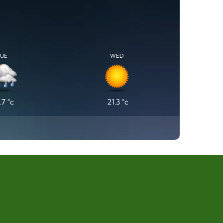
TUE
WED
.7
°c
21.3
°c