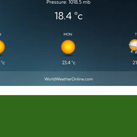
Pressure: 1018.5 mb
18.4
°c
N
MON
°c
23.4
°c
21
WorldWeatherOnline.com