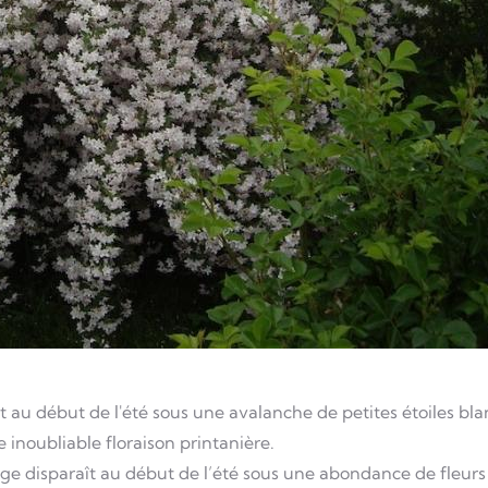
t au début de l'été sous une avalanche de petites étoiles b
e inoubliable floraison printanière.
lage disparaît au début de l’été sous une abondance de fleur