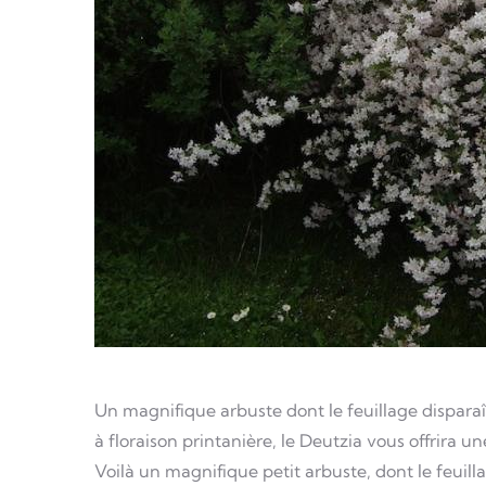
Un magnifique arbuste dont le feuillage disparaî
à floraison printanière, le Deutzia vous offrira un
Voilà un magnifique petit arbuste, dont le feuil