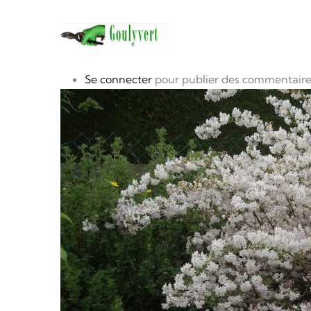
Navigation 
Aller au contenu principal
photo
Image
Se connecter
pour publier des commentaire