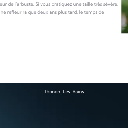
eur de l’arbuste. Si vous pratiquez une taille très sévère,
 ne refleurira que deux ans plus tard, le temps de
Thonon-Les-Bains