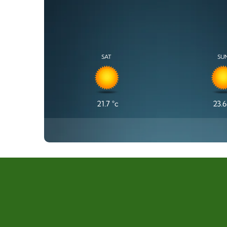
SAT
SU
21.7
°c
23.6