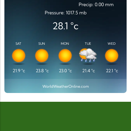
Precip: 0.00 mm
Pressure: 1017.5 mb
28.1
°c
SAT
SUN
MON
TUE
WED
21.9
°c
23.8
°c
23.0
°c
21.4
°c
22.1
°c
WorldWeatherOnline.com