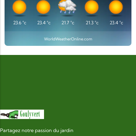
23.6
°c
23.4
°c
21.7
°c
21.3
°c
23.4
°c
WorldWeatherOnline.com
Partagez notre passion du jardin