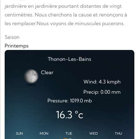
jardinière en jardinière pourtant distantes de vingt
centimètres. Nous cherchons la cause et renonçons à
les remplacer.Nous voyons de minuscules pucerons.
Saison
Printemps
Thonon-Les-Bains
Clear
Wind: 4.3 kmph
Precip: 0.00 mm
Pressure: 1019.0 mb
16.3
°c
SUN
MON
TUE
WED
THU