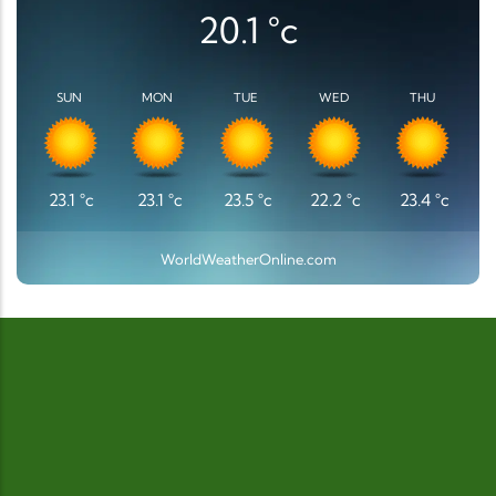
20.1
°c
SUN
MON
TUE
WED
THU
23.1
°c
23.1
°c
23.5
°c
22.2
°c
23.4
°c
WorldWeatherOnline.com