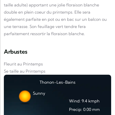
taille adulte) apportant une jolie floraison blanche
double en plein coeur du printemps. Elle sera
également parfaite en pot ou en bac sur un balcon ou
une terrasse. Son feuillage vert tendre fera
parfaitement ressortir la floraison blanche.
Arbustes
Fleurit au Printemps
Se taille au Printemps
Thonon-Les-Bains
Sunny
Wind: 9.4 kmph
Precip: 0.00 mm