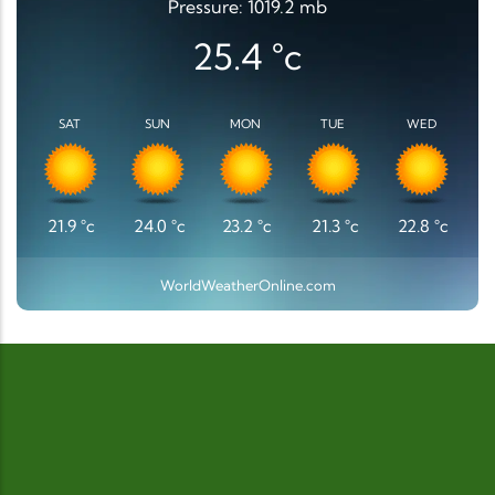
Pressure: 1019.2 mb
25.4
°c
SAT
SUN
MON
TUE
WED
21.9
°c
24.0
°c
23.2
°c
21.3
°c
22.8
°c
WorldWeatherOnline.com