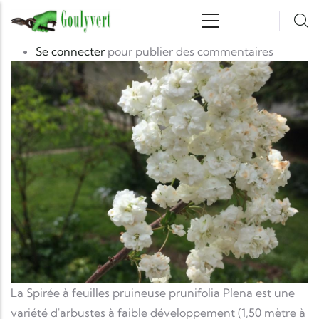
Aller au contenu principal
photo
Image
Se connecter
pour publier des commentaires
La Spirée à feuilles pruineuse prunifolia Plena est une
variété d'arbustes à faible développement (1,50 mètre à